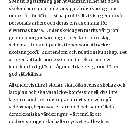
Svensk lagstiftning ger huvudmän frihet att driva
skolor där man profilerar sig och den värdegrund
man står för. Vår kristna profil vill vi visa genom vår
personals arbete och deras engagemang för
elevernas bästa.
Under skoldagen märks vår profil
genom morgonsamlingar med kristna inslag. I
schemat finns ett par lektioner som uttrycker
skolans profil: kristendom och
relationskunskap. Det
är uppskattade ämne som rustar eleverna med
kunskap i religiösa frågor och lägger grund för en
god självkänsla.
All undervisning i skolan ska följa svensk skollag och
läroplan och ska vara icke
-
konfessionell, dvs inte
lägga in andra värderingar än det som vilar på
vetenskap, beprövad erfarenhet och samhällets
demokratiska värderingar. Vårt mål är att
undervisningen ska hålla mycket god kvalité.