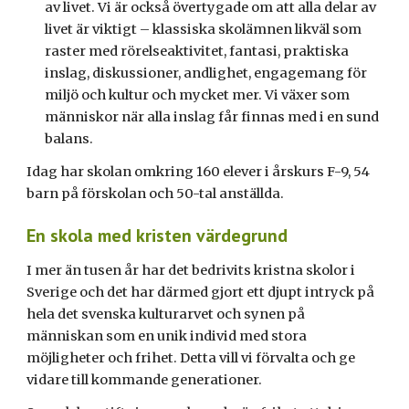
av livet. Vi är också övertygade om att alla delar av
livet är viktigt – klassisk
a
skolämnen likväl som
raster med rörelseaktivitet, fantasi, praktiska
inslag, diskussioner, andlighet, engagemang för
miljö och kultur och mycket mer. Vi växer som
människor när alla inslag får finnas med i en sund
balans.
Idag har skolan omkring 1
60
elever i årskurs
F-9, 54
barn på förskolan och
50-tal
anställda
.
En skola med kristen värdegrund
I mer än tusen år har det bedrivits kristna skolor i
Sverige och
det
har därmed gjort ett djupt intryck på
hela det svenska kulturarvet och synen på
människan som en unik individ med stora
möjligheter och frihet. Detta vill vi förvalta och ge
vidare till kommande generationer.