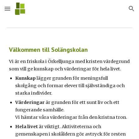
Skip to main content
Skip to navigation
Välkommen till Solängskolan
Vi är en friskola
i Örkelljunga
med kristen värdegrund
som vill ge kunskap och värderingar för hela livet.
Kunskap
lägger grunden för meningsfull
skolgång och formar elever till självständiga och
starka individer.
Värderingar
är grunden för ett sunt liv och ett
fungerande samhälle.
Vi hämtar våra värderingar från den kristna tron.
Hela livet
är viktigt. Aktiviteterna och
gemenskapen i skolåldern gör avtryck för resten