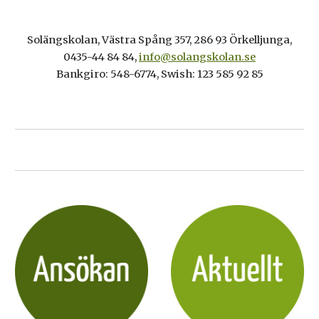
Solängskolan, Västra Spång 357, 286 9
3
Örkelljunga
,
0435-44 84 84
,
info@solangskolan.se
Bankgiro: 548-6774, Swish: 123 585 92 85